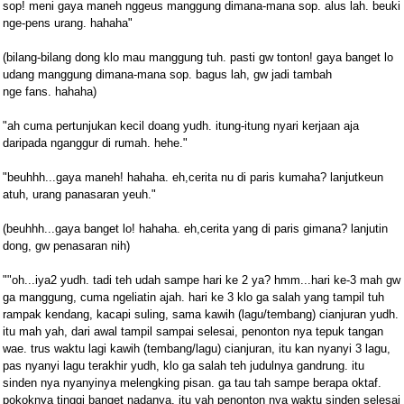
sop! meni gaya maneh nggeus manggung dimana-mana sop. alus lah. beuki
nge-pens urang. hahaha"
(bilang-bilang dong klo mau manggung tuh. pasti gw tonton! gaya banget lo
udang manggung dimana-mana sop. bagus lah, gw jadi tambah
nge fans. hahaha)
"ah cuma pertunjukan kecil doang yudh. itung-itung nyari kerjaan aja
daripada nganggur di rumah. hehe."
"beuhhh...gaya maneh! hahaha. eh,cerita nu di paris kumaha? lanjutkeun
atuh, urang panasaran yeuh."
(beuhhh...gaya banget lo! hahaha. eh,cerita yang di paris gimana? lanjutin
dong, gw penasaran nih)
""oh...iya2 yudh. tadi teh udah sampe hari ke 2 ya? hmm...hari ke-3 mah gw
ga manggung, cuma ngeliatin ajah. hari ke 3 klo ga salah yang tampil tuh
rampak kendang, kacapi suling, sama kawih (lagu/tembang) cianjuran yudh.
itu mah yah, dari awal tampil sampai selesai, penonton nya tepuk tangan
wae. trus waktu lagi kawih (tembang/lagu) cianjuran, itu kan nyanyi 3 lagu,
pas nyanyi lagu terakhir yudh, klo ga salah teh judulnya gandrung. itu
sinden nya nyanyinya melengking pisan. ga tau tah sampe berapa oktaf.
pokoknya tinggi banget nadanya, itu yah penonton nya waktu sinden selesai