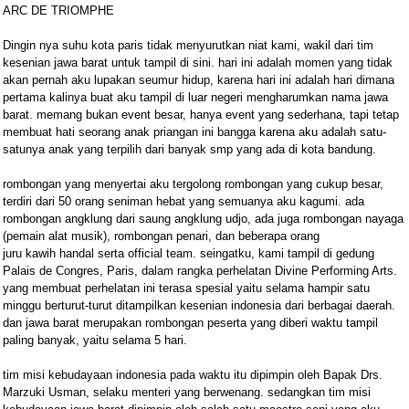
ARC DE TRIOMPHE
Dingin nya suhu kota paris tidak menyurutkan niat kami, wakil dari tim
kesenian jawa barat untuk tampil di sini. hari ini adalah momen yang tidak
akan pernah aku lupakan seumur hidup, karena hari ini adalah hari dimana
pertama kalinya buat aku tampil di luar negeri mengharumkan nama jawa
barat. memang bukan event besar, hanya event yang sederhana, tapi tetap
membuat hati seorang anak priangan ini bangga karena aku adalah satu-
satunya anak yang terpilih dari banyak smp yang ada di kota bandung.
rombongan yang menyertai aku tergolong rombongan yang cukup besar,
terdiri dari 50 orang seniman hebat yang semuanya aku kagumi. ada
rombongan angklung dari saung angklung udjo, ada juga rombongan nayaga
(pemain alat musik), rombongan penari, dan beberapa orang
juru kawih handal serta official team. seingatku, kami tampil di gedung
Palais de Congres, Paris, dalam rangka perhelatan Divine Performing Arts.
yang membuat perhelatan ini terasa spesial yaitu selama hampir satu
minggu berturut-turut ditampilkan kesenian indonesia dari berbagai daerah.
dan jawa barat merupakan rombongan peserta yang diberi waktu tampil
paling banyak, yaitu selama 5 hari.
tim misi kebudayaan indonesia pada waktu itu dipimpin oleh Bapak Drs.
Marzuki Usman, selaku menteri yang berwenang. sedangkan tim misi