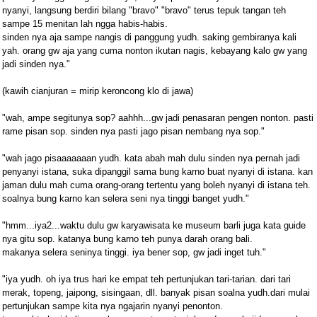
nyanyi, langsung berdiri bilang "bravo" "bravo" terus tepuk tangan teh
sampe 15 menitan lah ngga habis-habis.
sinden nya aja sampe nangis di panggung yudh. saking gembiranya kali
yah. orang gw aja yang cuma nonton ikutan nagis, kebayang kalo gw yang
jadi sinden nya."
(kawih cianjuran = mirip keroncong klo di jawa)
"wah, ampe segitunya sop? aahhh...gw jadi penasaran pengen nonton. pasti
rame pisan sop. sinden nya pasti jago pisan nembang nya sop."
"wah jago pisaaaaaaan yudh. kata abah mah dulu sinden nya pernah jadi
penyanyi istana, suka dipanggil sama bung karno buat nyanyi di istana. kan
jaman dulu mah cuma orang-orang tertentu yang boleh nyanyi di istana teh.
soalnya bung karno kan selera seni nya tinggi banget yudh."
"hmm...iya2...waktu dulu gw karyawisata ke museum barli juga kata guide
nya gitu sop. katanya bung karno teh punya darah orang bali.
makanya selera seninya tinggi. iya bener sop, gw jadi inget tuh."
"iya yudh. oh iya trus hari ke empat teh pertunjukan tari-tarian. dari tari
merak, topeng, jaipong, sisingaan, dll. banyak pisan soalna yudh.dari mulai
pertunjukan sampe kita nya ngajarin nyanyi penonton.