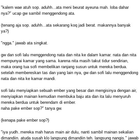
"kalem wae atuh sop. aduhh...ata meni beurat ayeuna mah. loba dahar
nya?" ucap gw sambil menggendong ata.
(tenang aja sop. aduhh...ata sekarang koq jadi berat. makannya banyak
ya?)
"ngga." jawab ata singkat.
gw dan sofi lalu menggendong nata dan nita ke dalam kamar. nata dan nita
mempunyai kamar yang sama. karena nita masih takut tidur sendirian,
maka orang tua sofi membelikan ranjang susun untuk mereka berdua.
setelah membereskan tas dan yang lain nya, gw dan sofi lalu menggendong
nata dan nita ke kamar mandi.
sofi lalu menyiapkan sebuah ember yang besar dan mengisinya dengan air,
menyiapkan mainan kemudian membuka baju ata dan ita lalu menyuruh
mereka berdua untuk berendam di ember.
naha pake ember sop?" tanya gw.
(kenapa pake ember sop?)
"iya yudh..mereka mah harus main air dulu, nanti sambil mainan sekalian
dimandiin. atuda susah klo langsung dimandiin teh. langsung nangis." jawab