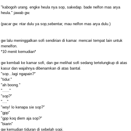
"kabogoh urang. engke heula nya sop, sakedap. bade nelfon mas arya
heula." jawab gw.
(pacar gw. ntar dulu ya sop,sebentar, mau nelfon mas arya dulu.)
gw lalu meninggalkan sofi sendirian di kamar. mencari tempat lain untuk
menelfon.
*10 menit kemudian*
gw kembali ke kamar sofi, dan gw melihat sofi sedang tertelungkup di atas
kasur dan wajahnya dibenamkan di atas bantal.
"sop...lagi ngapain?"
"tidur."
"ah boong."
"......"
"sop?"
"...."
"woy! lo kenapa sie sop?"
"gpp"
"gpp koq diem aja sop?"
"biarin"
gw kemudian tiduran di sebelah sopi.