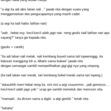
"a algi ita adi abis latian nali..." jawab nita dengan suara yang
menggemaskan dan pengucapannya yang masih cadel.
(a argi ita tadi habis latihan nari)
"wah...hebat euy. kecil-kecil udah jago nari. neng geulis tadi latihan nari apa
sayang?" tanya gw kepada nita.
(geulis = cantik)
"ita adi latian nali melak, nali kembang boyed sama tali topeennggg. ita
balusan manggung loh a, diliatin sama buleee" jawab nita
dengan semangat sambil memperlihatkan gigi-gigi nya yang ompong.
(ita tadi latian nari merak, tari kembang boled merak sama tari topeng.)
"aduuuhhh meni hebat neng ita. sini sini a argi ciuuummm...jadi gemesss....
kecil-kecil udah jago yah." ucap gw sambil memeluk dan mencium nita.
"mamaah...ita dicium sama a algiiii. a algi geniiiit." teriak nita.
"hahaha"