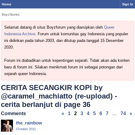
Home
Sign In
BoyzStories
Selamat datang di situs Boyzforum yang diarsipkan oleh
Queer
Indonesia Archive
. Forum untuk komunitas gay Indonesia yang populer
ini didirikan pada tahun 2003, dan ditutup pada tanggal 15 Desember
2020.
Forum ini diabadikan untuk kepentingan sejarah. Tidak akan ada konten
baru di forum ini. Silakan menikmati forum ini sebagai potongan dari
sejarah queer Indonesia.
CERITA SECANGKIR KOPI by
@caramel_machiatto (re-upload) -
cerita berlanjut di page 36
Comments
«
1
2
3
4
5
6
7
…
74
»
the_rainbow
October 2011