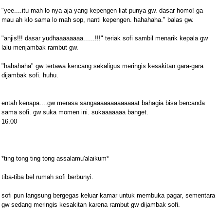
"yee....itu mah lo nya aja yang kepengen liat punya gw. dasar homo! ga
mau ah klo sama lo mah sop, nanti kepengen. hahahaha." balas gw.
"anjis!!! dasar yudhaaaaaaaa......!!!" teriak sofi sambil menarik kepala gw
lalu menjambak rambut gw.
"hahahaha" gw tertawa kencang sekaligus meringis kesakitan gara-gara
dijambak sofi. huhu.
entah kenapa....gw merasa sangaaaaaaaaaaaaat bahagia bisa bercanda
sama sofi. gw suka momen ini. sukaaaaaaa banget.
16.00
*ting tong ting tong assalamu'alaikum*
tiba-tiba bel rumah sofi berbunyi.
sofi pun langsung bergegas keluar kamar untuk membuka pagar, sementara
gw sedang meringis kesakitan karena rambut gw dijambak sofi.