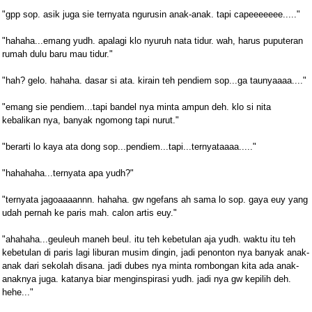
"gpp sop. asik juga sie ternyata ngurusin anak-anak. tapi capeeeeeee....."
"hahaha...emang yudh. apalagi klo nyuruh nata tidur. wah, harus puputeran
rumah dulu baru mau tidur."
"hah? gelo. hahaha. dasar si ata. kirain teh pendiem sop...ga taunyaaaa...."
"emang sie pendiem...tapi bandel nya minta ampun deh. klo si nita
kebalikan nya, banyak ngomong tapi nurut."
"berarti lo kaya ata dong sop...pendiem...tapi...ternyataaaa....."
"hahahaha...ternyata apa yudh?"
"ternyata jagoaaaannn. hahaha. gw ngefans ah sama lo sop. gaya euy yang
udah pernah ke paris mah. calon artis euy."
"ahahaha...geuleuh maneh beul. itu teh kebetulan aja yudh. waktu itu teh
kebetulan di paris lagi liburan musim dingin, jadi penonton nya banyak anak-
anak dari sekolah disana. jadi dubes nya minta rombongan kita ada anak-
anaknya juga. katanya biar menginspirasi yudh. jadi nya gw kepilih deh.
hehe..."