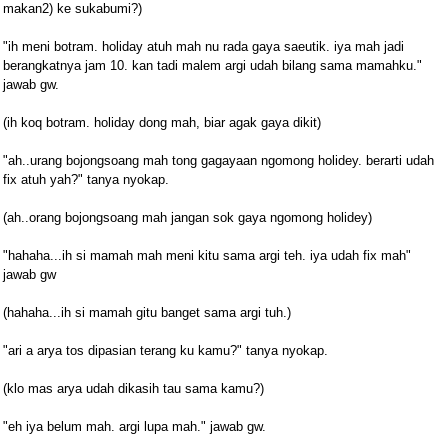
makan2) ke sukabumi?)
"ih meni botram. holiday atuh mah nu rada gaya saeutik. iya mah jadi
berangkatnya jam 10. kan tadi malem argi udah bilang sama mamahku."
jawab gw.
(ih koq botram. holiday dong mah, biar agak gaya dikit)
"ah..urang bojongsoang mah tong gagayaan ngomong holidey. berarti udah
fix atuh yah?" tanya nyokap.
(ah..orang bojongsoang mah jangan sok gaya ngomong holidey)
"hahaha...ih si mamah mah meni kitu sama argi teh. iya udah fix mah"
jawab gw
(hahaha...ih si mamah gitu banget sama argi tuh.)
"ari a arya tos dipasian terang ku kamu?" tanya nyokap.
(klo mas arya udah dikasih tau sama kamu?)
"eh iya belum mah. argi lupa mah." jawab gw.