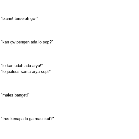
"biarin! terserah gw!"
"kan gw pengen ada lo sop?"
"lo kan udah ada arya!"
"lo jealous sama arya sop?"
"males banget!"
"trus kenapa lo ga mau ikut?"