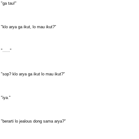
"ga tau!"
"klo arya ga ikut, lo mau ikut?"
"......"
"sop? klo arya ga ikut lo mau ikut?"
"iya."
"berarti lo jealous dong sama arya?"