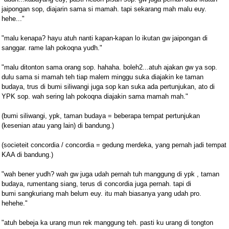
jaipongan sop, diajarin sama si mamah. tapi sekarang mah malu euy.
hehe..."
"malu kenapa? hayu atuh nanti kapan-kapan lo ikutan gw jaipongan di
sanggar. rame lah pokoqna yudh."
"malu ditonton sama orang sop. hahaha. boleh2...atuh ajakan gw ya sop.
dulu sama si mamah teh tiap malem minggu suka diajakin ke taman
budaya, trus di bumi siliwangi juga sop kan suka ada pertunjukan, ato di
YPK sop. wah sering lah pokoqna diajakin sama mamah mah."
(bumi siliwangi, ypk, taman budaya = beberapa tempat pertunjukan
(kesenian atau yang lain) di bandung.)
(societeit concordia / concordia = gedung merdeka, yang pernah jadi tempat
KAA di bandung.)
"wah bener yudh? wah gw juga udah pernah tuh manggung di ypk , taman
budaya, rumentang siang, terus di concordia juga pernah. tapi di
bumi sangkuriang mah belum euy. itu mah biasanya yang udah pro.
hehehe."
"atuh bebeja ka urang mun rek manggung teh. pasti ku urang di tongton