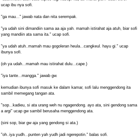
ucap ibu nya sofi.
"ga mau..." jawab nata dan nita serempak.
"ya udah sini dimandiin sama aa aja yah. mamah istirahat aja atuh, biar sofi
yang mandiin ata sama ita." ucap sofi.
"ya udah atuh..mamah mau gogoleran heula...cangkeul. hayu gi." ucap
ibunya sofi.
(oh ya udah...mamah mau istirahat dulu...cape.)
"iya tante...mangga." jawab gw.
kemudian ibunya sofi masuk ke dalam kamar, sofi lalu menggendong ita
sambil memegang tangan ata.
"sop...kadieu, si ata urang weh nu ngagendong. ayo ata, sini gendong sama
a argi" ucap gw sambil berusaha menggendong ata.
(sini sop, biar gw aja yang gendong si ata.)
"oh..iya yudh...punten yah yudh jadi ngerepotin." balas sofi.