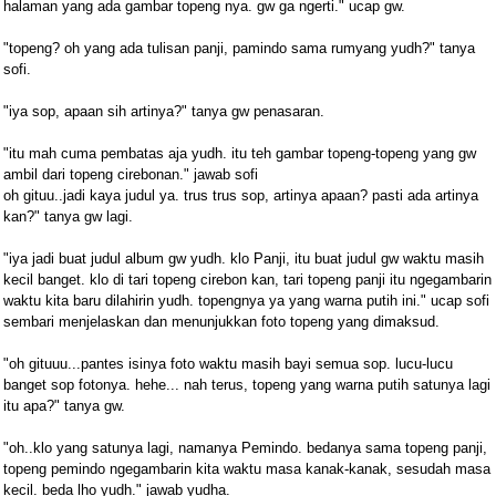
halaman yang ada gambar topeng nya. gw ga ngerti." ucap gw.
"topeng? oh yang ada tulisan panji, pamindo sama rumyang yudh?" tanya
sofi.
"iya sop, apaan sih artinya?" tanya gw penasaran.
"itu mah cuma pembatas aja yudh. itu teh gambar topeng-topeng yang gw
ambil dari topeng cirebonan." jawab sofi
oh gituu..jadi kaya judul ya. trus trus sop, artinya apaan? pasti ada artinya
kan?" tanya gw lagi.
"iya jadi buat judul album gw yudh. klo Panji, itu buat judul gw waktu masih
kecil banget. klo di tari topeng cirebon kan, tari topeng panji itu ngegambarin
waktu kita baru dilahirin yudh. topengnya ya yang warna putih ini." ucap sofi
sembari menjelaskan dan menunjukkan foto topeng yang dimaksud.
"oh gituuu...pantes isinya foto waktu masih bayi semua sop. lucu-lucu
banget sop fotonya. hehe... nah terus, topeng yang warna putih satunya lagi
itu apa?" tanya gw.
"oh..klo yang satunya lagi, namanya Pemindo. bedanya sama topeng panji,
topeng pemindo ngegambarin kita waktu masa kanak-kanak, sesudah masa
kecil. beda lho yudh." jawab yudha.