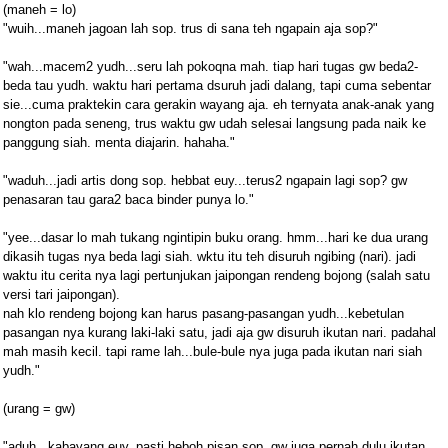
(maneh = lo)
"wuih...maneh jagoan lah sop. trus di sana teh ngapain aja sop?"
"wah...macem2 yudh...seru lah pokoqna mah. tiap hari tugas gw beda2-
beda tau yudh. waktu hari pertama dsuruh jadi dalang, tapi cuma sebentar
sie...cuma praktekin cara gerakin wayang aja. eh ternyata anak-anak yang
nongton pada seneng, trus waktu gw udah selesai langsung pada naik ke
panggung siah. menta diajarin. hahaha."
"waduh...jadi artis dong sop. hebbat euy...terus2 ngapain lagi sop? gw
penasaran tau gara2 baca binder punya lo."
"yee...dasar lo mah tukang ngintipin buku orang. hmm...hari ke dua urang
dikasih tugas nya beda lagi siah. wktu itu teh disuruh ngibing (nari). jadi
waktu itu cerita nya lagi pertunjukan jaipongan rendeng bojong (salah satu
versi tari jaipongan).
nah klo rendeng bojong kan harus pasang-pasangan yudh...kebetulan
pasangan nya kurang laki-laki satu, jadi aja gw disuruh ikutan nari. padahal
mah masih kecil. tapi rame lah...bule-bule nya juga pada ikutan nari siah
yudh."
(urang = gw)
"aduh...kabayang euy, pasti heboh pisan sop. gw juga pernah dulu ikutan