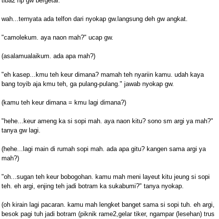
tiba2 hp gw bergetar.
wah...ternyata ada telfon dari nyokap gw.langsung deh gw angkat.
"camolekum. aya naon mah?" ucap gw.
(asalamualaikum. ada apa mah?)
"eh kasep...kmu teh keur dimana? mamah teh nyariin kamu. udah kaya
bang toyib aja kmu teh, ga pulang-pulang." jawab nyokap gw.
(kamu teh keur dimana = kmu lagi dimana?)
"hehe...keur ameng ka si sopi mah. aya naon kitu? sono sm argi ya mah?"
tanya gw lagi.
(hehe...lagi main di rumah sopi mah. ada apa gitu? kangen sama argi ya
mah?)
"oh...sugan teh keur bobogohan. kamu mah meni layeut kitu jeung si sopi
teh. eh argi, enjing teh jadi botram ka sukabumi?" tanya nyokap.
(oh kirain lagi pacaran. kamu mah lengket banget sama si sopi tuh. eh argi,
besok pagi tuh jadi botram (piknik rame2,gelar tiker, ngampar (lesehan) trus