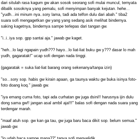
dari situlah rasa kagum gw akan sosok seorang sofi mulai muncul, ternyata
dibalik sosoknya yang pemalu, sofi menyimpan banyak kejutan. hehe...
"yudh...ini minum nya..sory lama, tadi ada telfon dulu dari abah." tiba2
suara sofi mengagetkan gw yang yang sedang asik melihat bindernya.
saking kagetnya, bindernya sampe terlepas dari tangan gw.
"i..i..iya sop. gpp santai aja." jawab gw kaget.
"heh...lo lagi ngapain yudh??? hayo...lo liat-liat buku gw y??? dasar lo mah
yudh, gagaratak!" ucap sofi dengan nada tinggi.
(gagaratak = suka liat-liat barang orang sekenanya/tanpa izin)
"so...sory sop. habis gw kirain apaan, ga taunya waktu gw buka isinya foto-
foto doang koq." jawab gw.
"iya emang cuma foto, tapi ada curhatan gw juga dsini!! harusnya ijin dulu
dong sama gw!! jangan asal ambil aja!!!" balas sofi dengan nada suara yang
terdengar marah.
"maaf atuh sop. gw kan ga tau, gw juga baru baca dikit sop. belum semua."
jawab gw.
"lo udah baca sampe mana??" tanya sofi menyelidik.