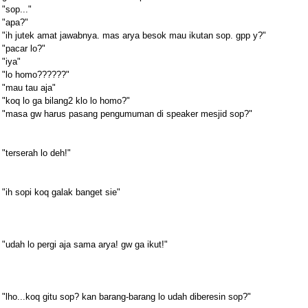
"sop..."
"apa?"
"ih jutek amat jawabnya. mas arya besok mau ikutan sop. gpp y?"
"pacar lo?"
"iya"
"lo homo??????"
"mau tau aja"
"koq lo ga bilang2 klo lo homo?"
"masa gw harus pasang pengumuman di speaker mesjid sop?"
"terserah lo deh!"
"ih sopi koq galak banget sie"
"udah lo pergi aja sama arya! gw ga ikut!"
"lho...koq gitu sop? kan barang-barang lo udah diberesin sop?"