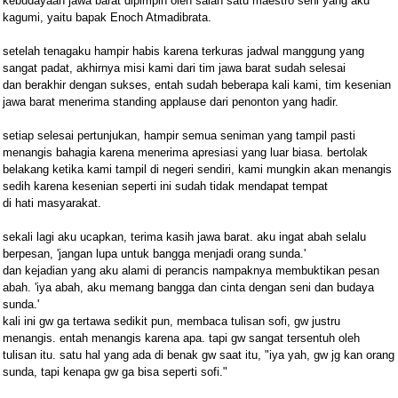
kebudayaan jawa barat dipimpin oleh salah satu maestro seni yang aku
kagumi, yaitu bapak Enoch Atmadibrata.
setelah tenagaku hampir habis karena terkuras jadwal manggung yang
sangat padat, akhirnya misi kami dari tim jawa barat sudah selesai
dan berakhir dengan sukses, entah sudah beberapa kali kami, tim kesenian
jawa barat menerima standing applause dari penonton yang hadir.
setiap selesai pertunjukan, hampir semua seniman yang tampil pasti
menangis bahagia karena menerima apresiasi yang luar biasa. bertolak
belakang ketika kami tampil di negeri sendiri, kami mungkin akan menangis
sedih karena kesenian seperti ini sudah tidak mendapat tempat
di hati masyarakat.
sekali lagi aku ucapkan, terima kasih jawa barat. aku ingat abah selalu
berpesan, 'jangan lupa untuk bangga menjadi orang sunda.'
dan kejadian yang aku alami di perancis nampaknya membuktikan pesan
abah. 'iya abah, aku memang bangga dan cinta dengan seni dan budaya
sunda.'
kali ini gw ga tertawa sedikit pun, membaca tulisan sofi, gw justru
menangis. entah menangis karena apa. tapi gw sangat tersentuh oleh
tulisan itu. satu hal yang ada di benak gw saat itu, "iya yah, gw jg kan orang
sunda, tapi kenapa gw ga bisa seperti sofi."