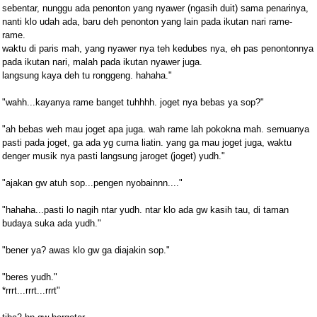
sebentar, nunggu ada penonton yang nyawer (ngasih duit) sama penarinya,
nanti klo udah ada, baru deh penonton yang lain pada ikutan nari rame-
rame.
waktu di paris mah, yang nyawer nya teh kedubes nya, eh pas penontonnya
pada ikutan nari, malah pada ikutan nyawer juga.
langsung kaya deh tu ronggeng. hahaha."
"wahh...kayanya rame banget tuhhhh. joget nya bebas ya sop?"
"ah bebas weh mau joget apa juga. wah rame lah pokokna mah. semuanya
pasti pada joget, ga ada yg cuma liatin. yang ga mau joget juga, waktu
denger musik nya pasti langsung jaroget (joget) yudh."
"ajakan gw atuh sop...pengen nyobainnn...."
"hahaha...pasti lo nagih ntar yudh. ntar klo ada gw kasih tau, di taman
budaya suka ada yudh."
"bener ya? awas klo gw ga diajakin sop."
"beres yudh."
*rrrt...rrrt...rrrt"