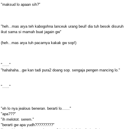
"maksud lo apaan sih?"
"heh...mas arya teh kabogohna lanceuk urang beul! dia tuh besok disuruh
ikut sama si mamah buat jagain gw"
(heh...mas arya tuh pacarnya kakak gw sop!)
"......"
"hahahaha...gw kan tadi pura2 doang sop. sengaja pengen mancing lo."
"......"
"eh lo nya jealous beneran. berarti lo......."
"apa???"
"ih melotot. serem."
"berarti gw apa yudh?????????"