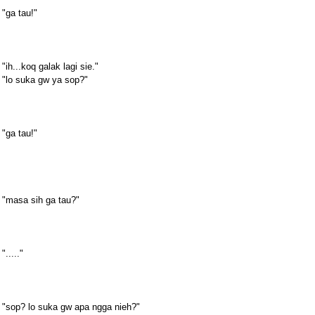
"ga tau!"
"ih...koq galak lagi sie."
"lo suka gw ya sop?"
"ga tau!"
"masa sih ga tau?"
"....."
"sop? lo suka gw apa ngga nieh?"