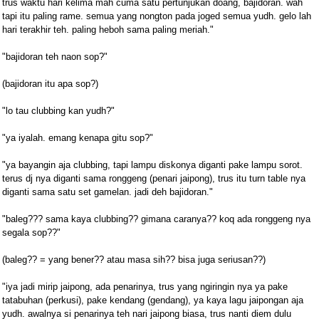
trus waktu hari kelima mah cuma satu pertunjukan doang, bajidoran. wah
tapi itu paling rame. semua yang nongton pada joged semua yudh. gelo lah
hari terakhir teh. paling heboh sama paling meriah."
"bajidoran teh naon sop?"
(bajidoran itu apa sop?)
"lo tau clubbing kan yudh?"
"ya iyalah. emang kenapa gitu sop?"
"ya bayangin aja clubbing, tapi lampu diskonya diganti pake lampu sorot.
terus dj nya diganti sama ronggeng (penari jaipong), trus itu turn table nya
diganti sama satu set gamelan. jadi deh bajidoran."
"baleg??? sama kaya clubbing?? gimana caranya?? koq ada ronggeng nya
segala sop??"
(baleg?? = yang bener?? atau masa sih?? bisa juga seriusan??)
"iya jadi mirip jaipong, ada penarinya, trus yang ngiringin nya ya pake
tatabuhan (perkusi), pake kendang (gendang), ya kaya lagu jaipongan aja
yudh. awalnya si penarinya teh nari jaipong biasa, trus nanti diem dulu