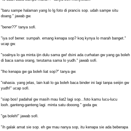
"baru sampe halaman yang lo lg foto di prancis sop. udah sampe situ
doang." jawab gw.
"bener??" tanya sofi.
"iya sof bener. sumpah. emang kenapa sop? koq kynya lo marah banget."
ucap gw.
"soalnya lo ga minta ijin dulu sama gw! dsini ada curhatan gw yang ga boleh
di baca sama orang, terutama sama lo yudh." jawab sofi.
"lho kenapa gw ga boleh liat sop?" tanya gw.
"rahasia. yang jelas, lain kali lo ga boleh baca binder ini lagi tanpa seiijin gw
yudh!" ucap sofi.
"siap bos! padahal gw masih mau liat2 lagi sop...foto kamu lucu-lucu
looh..ganteng-ganteng lagi. minta satu dooong." goda gw.
"ga boleh!" jawab sofi.
"ih galak amat sie sop. eh gw mau nanya sop, itu kenapa sie ada beberapa