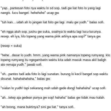
"yap...pantesan foto nya waktu lo sd sop. tadi gw liat foto lo yang lagi
nangis. lucu banget. hehehehe" ucap gw.
"tuh kan....udah ah lo jangan liat foto gw lagi. malu gw yudh." balas sofi.
"eh ngga atuh sop, justru gw suka, soalnya lo waktu lagi lucu-lucunya.
resep. eh iya, klo topeng yang warna pink artinya apa sop?" tanya gw.
(resep = suka)
"hehe...dasar lo yudh. hmm..yang warna pink namanya topeng rumyang. klo
topeng rumyang itu ngegambarin waktu kita udah masuk masa akil baligh
ato remaja yudh." jawab sofi.
"oh...pantes tadi ada foto lo lagi sunatan. burung lo kecil banget sop waktu
disunat. hahahahahaha." balas gw.
"sialan lo yudh! tapi sekarang mah udah gede dong! hahahaha" ucap sofi.
"ah...tetep aja gedean punya gw sop! hahaha" balas gw tidak mau kalah.
"ah boong, mana buktinya? sini gw liat." tanya sofi.