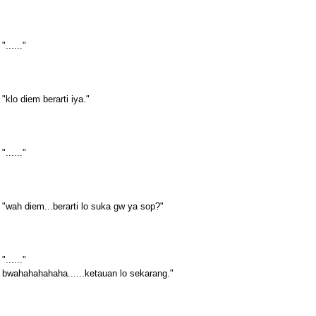
"......"
"klo diem berarti iya."
"......"
"wah diem...berarti lo suka gw ya sop?"
"......"
bwahahahahaha......ketauan lo sekarang."