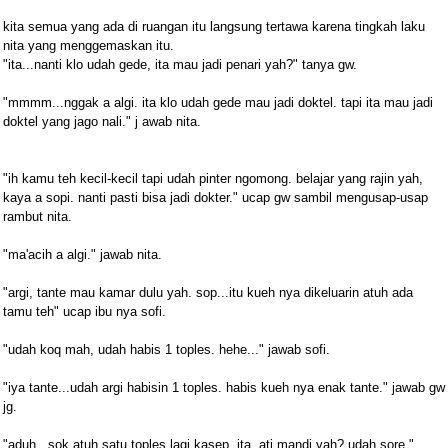
kita semua yang ada di ruangan itu langsung tertawa karena tingkah laku
nita yang menggemaskan itu.
"ita...nanti klo udah gede, ita mau jadi penari yah?" tanya gw.
"mmmm...nggak a algi. ita klo udah gede mau jadi doktel. tapi ita mau jadi
doktel yang jago nali." j awab nita.
"ih kamu teh kecil-kecil tapi udah pinter ngomong. belajar yang rajin yah,
kaya a sopi. nanti pasti bisa jadi dokter." ucap gw sambil mengusap-usap
rambut nita.
"ma'acih a algi." jawab nita.
"argi, tante mau kamar dulu yah. sop...itu kueh nya dikeluarin atuh ada
tamu teh" ucap ibu nya sofi.
"udah koq mah, udah habis 1 toples. hehe..." jawab sofi.
"iya tante...udah argi habisin 1 toples. habis kueh nya enak tante." jawab gw
jg.
"aduh...sok atuh satu toples lagi kasep. ita, ati mandi yah? udah sore."