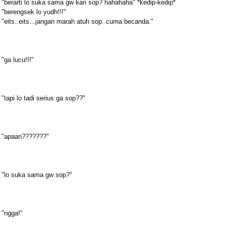
"berarti lo suka sama gw kan sop? hahahaha" *kedip-kedip*
"berengsek lo yudh!!!"
"eits..eits...jangan marah atuh sop. cuma becanda."
"ga lucu!!!"
"tapi lo tadi serius ga sop??"
"apaan???????"
"lo suka sama gw sop?"
"ngga!"