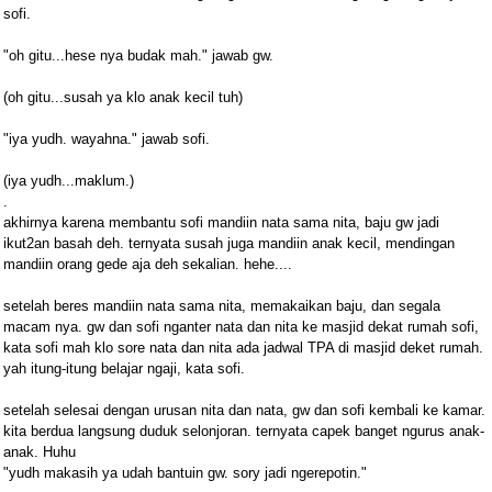
sofi.
"oh gitu...hese nya budak mah." jawab gw.
(oh gitu...susah ya klo anak kecil tuh)
"iya yudh. wayahna." jawab sofi.
(iya yudh...maklum.)
.
akhirnya karena membantu sofi mandiin nata sama nita, baju gw jadi
ikut2an basah deh. ternyata susah juga mandiin anak kecil, mendingan
mandiin orang gede aja deh sekalian. hehe....
setelah beres mandiin nata sama nita, memakaikan baju, dan segala
macam nya. gw dan sofi nganter nata dan nita ke masjid dekat rumah sofi,
kata sofi mah klo sore nata dan nita ada jadwal TPA di masjid deket rumah.
yah itung-itung belajar ngaji, kata sofi.
setelah selesai dengan urusan nita dan nata, gw dan sofi kembali ke kamar.
kita berdua langsung duduk selonjoran. ternyata capek banget ngurus anak-
anak. Huhu
"yudh makasih ya udah bantuin gw. sory jadi ngerepotin."