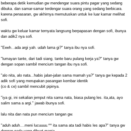
beberapa detik kemudian gw mendengar suara pintu pagar yang sedang
dibuka. dan samar-samar terdengar suara orang yang sedang berbicara.
karena penasaran, gw akhirnya memutuskan untuk ke luar kamar melihat
sofi.
waktu gw keluar kamar ternyata langsung berpapasan dengan sofi, ibunya
dan adik2 nya sofi.
"Eeeh...ada argi yah. udah lama gi?" tanya ibu nya sofi.
"lumayan tante, dari tadi siang. tante baru pulang kerja ya?" tanya gw
dengan sopan sambil mencium tangan ibu nya sofi.
"alo nita, alo nata...habis jalan-jalan sama mamah ya?" tanya gw kepada 2
adik sofi yang merupakan pasangan kembar identik
(co & ce) sambil mencubit pipinya.
"iya gi, ini sekalian jemput nita sama nata, biasa pulang les. ita,ata, ayo
salim sama a argi." jawab ibunya sofi.
lalu nita dan nata pun mencium tangan gw.
"aduh aduh....meni lucuuuu.^^ ita sama ata tadi habis les apa?" tanya gw
dengan nada yang dibuat manja.