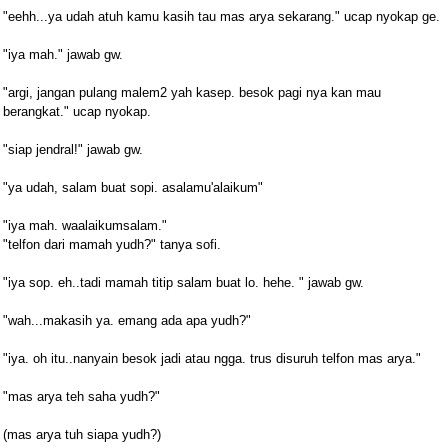
"eehh...ya udah atuh kamu kasih tau mas arya sekarang." ucap nyokap ge.
"iya mah." jawab gw.
"argi, jangan pulang malem2 yah kasep. besok pagi nya kan mau
berangkat." ucap nyokap.
"siap jendral!" jawab gw.
"ya udah, salam buat sopi. asalamu'alaikum"
"iya mah. waalaikumsalam."
"telfon dari mamah yudh?" tanya sofi.
"iya sop. eh..tadi mamah titip salam buat lo. hehe. " jawab gw.
"wah...makasih ya. emang ada apa yudh?"
"iya. oh itu..nanyain besok jadi atau ngga. trus disuruh telfon mas arya."
"mas arya teh saha yudh?"
(mas arya tuh siapa yudh?)