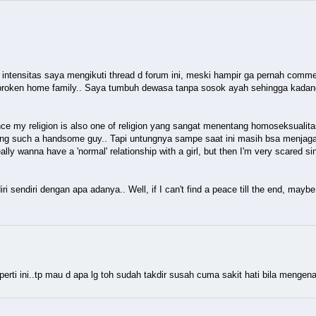
 intensitas saya mengikuti thread d forum ini, meski hampir ga pernah comme
a broken home family.. Saya tumbuh dewasa tanpa sosok ayah sehingga kada
nce my religion is also one of religion yang sangat menentang homoseksualitas.
liking such a handsome guy.. Tapi untungnya sampe saat ini masih bsa menjaga d
eally wanna have a 'normal' relationship with a girl, but then I'm very scared sin
diri dengan apa adanya.. Well, if I can't find a peace till the end, maybe I s
i ini..tp mau d apa lg toh sudah takdir susah cuma sakit hati bila mengena