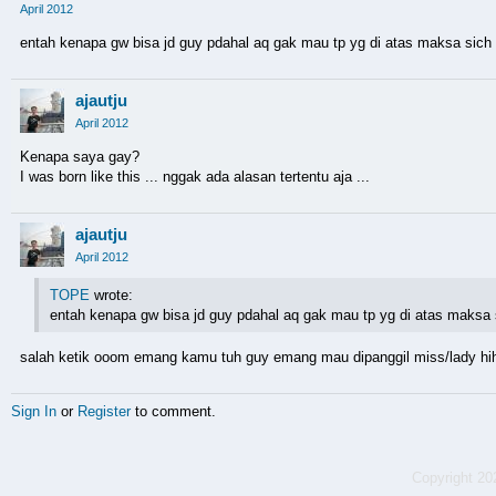
April 2012
entah kenapa gw bisa jd guy pdahal aq gak mau tp yg di atas maksa sich
ajautju
April 2012
Kenapa saya gay?
I was born like this ... nggak ada alasan tertentu aja ...
ajautju
April 2012
TOPE
wrote:
entah kenapa gw bisa jd guy pdahal aq gak mau tp yg di atas maksa 
salah ketik ooom emang kamu tuh guy emang mau dipanggil miss/lady hihi
Sign In
or
Register
to comment.
Copyright 2