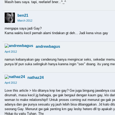
Masih baru saya. tapi, reefarief bner...^_^
ben21
March 2012
mengapa saya jadi Gay?
Karna waktu kecil pernah alami tindakan gt deh... Jadi kena virus gay
andrewbagus
April 2012
namun kebanyakan gay cenderung hanya mengincar seks, sekedar memuask
punya bf pun suka selingkuh hanya karena ingin "sex" doang. itu yang m
nathaz24
April 2012
Love this article > klo ditanya knp loe gay? Gw juga bingung jawabnya c
dirumah, masa kecil jg bahagia, gw gak bergaul dengan kaum gay, klo dari
woman to make relationship!! Untuk proses coming out menurut gw gak p
adanya dan gw punya sesuatu yg jauh lebih bisa dibanggakan. Jd kalo d
seorang Gay. Menurut gw gak penting km gay lesby hetero dll tp apakah yg
Hidup itu yaitu Tuhan. Thx