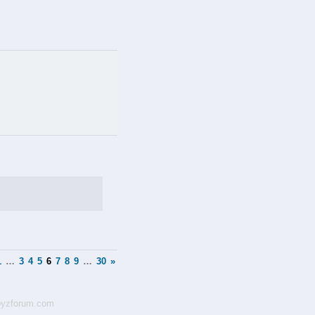
1
…
3
4
5
6
7
8
9
…
30
»
yzforum.com