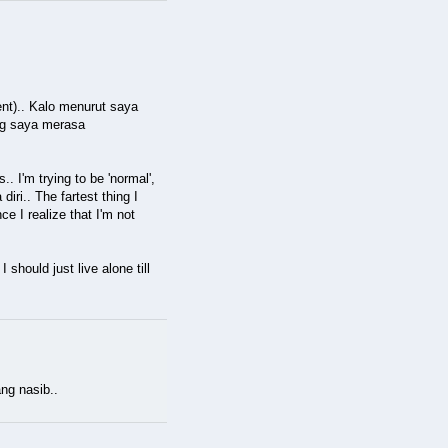
nt).. Kalo menurut saya
ng saya merasa
. I'm trying to be 'normal',
iri.. The fartest thing I
ce I realize that I'm not
hould just live alone till
ng nasib..