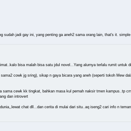
 sudah jadi gay ini, yang penting ga aneh2 sama orang lain, that's it. simpl
..kalo bisa malah bisa satu jdul novel...Yang alurnya terlalu rumit untuk di
p sama2 cowk jg sring), sikap n gaya bicara yang aneh (seperti tokoh Mew da
 sama cewk kk tingkat, bahkan masa kul pernah naksir tmen kampus..tp cm
ang dan introvert
ia,,lewat chat dll...dan cerita di mulai dari situ..aq iseng2 cari info n tem