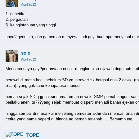
April 2012
1. genetika
2. pergaulan
3. keingintahuan yang tinggi
saya? genetika, dan ga pernah menyesal jadi gay. buat apa menyesal orang
solo
April 2012
Mengapa saya gay?pertanyaan ni gak mungkin bisa dijawab dngn satu kalimat
berawal di masa kecil sebelum SD yg introvert sk bergaul anak2 cewk..(t
Siam)..yang gak tahu kenapa bsa muncul..
pernah sejak SD q jg naksir sama teman cewek, SMP pernah kagum sama
perilaku aneh itu???yang sejak membuat q sperti menjadi bahan ejekan or
hingga sampai di masa kul menjelang semester akhir dan mencari tman didun
cerita yang sama seperti q..hingga aq pernah terjebak .....Bersambung
TOPE