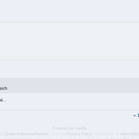
sich
i...
«
Powered by Vanilla
021
Queer Indonesia Archive
. See our
Privacy Policy
. Contact us at
admin@bo