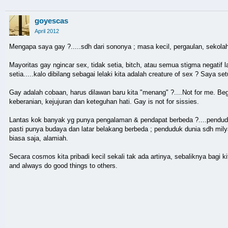
goyescas
April 2012
Mengapa saya gay ?.....sdh dari sononya ; masa kecil, pergaulan, sekola
Mayoritas gay ngincar sex, tidak setia, bitch, atau semua stigma negatif l
setia.....kalo dibilang sebagai lelaki kita adalah creature of sex ? Saya set
Gay adalah cobaan, harus dilawan baru kita "menang" ?....Not for me. B
keberanian, kejujuran dan keteguhan hati. Gay is not for sissies.
Lantas kok banyak yg punya pengalaman & pendapat berbeda ?....penduduk 
pasti punya budaya dan latar belakang berbeda ; penduduk dunia sdh mily
biasa saja, alamiah.
Secara cosmos kita pribadi kecil sekali tak ada artinya, sebaliknya bagi kita 
and always do good things to others.