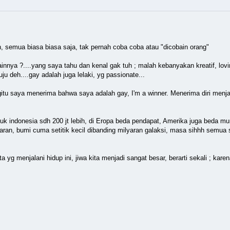
h, semua biasa biasa saja, tak pernah coba coba atau "dicobain orang"
ainnya ?....yang saya tahu dan kenal gak tuh ; malah kebanyakan kreatif, lovin
uju deh....gay adalah juga lelaki, yg passionate...
egitu saya menerima bahwa saya adalah gay, I'm a winner. Menerima diri me
indonesia sdh 200 jt lebih, di Eropa beda pendapat, Amerika juga beda mung
aran, bumi cuma setitik kecil dibanding milyaran galaksi, masa sihhh semua
yg menjalani hidup ini, jiwa kita menjadi sangat besar, berarti sekali ; karena i