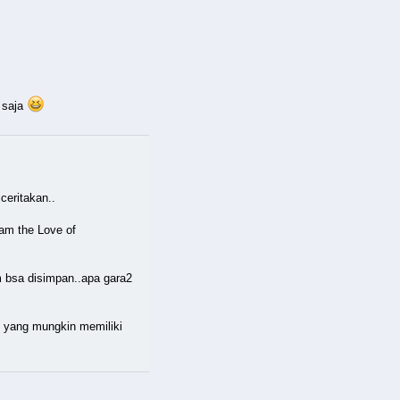
e saja
ceritakan..
lam the Love of
 bsa disimpan..apa gara2
an yang mungkin memiliki