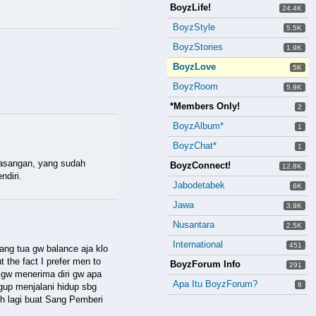
BoyzLife!
24.4K
BoyzStyle
5.5K
BoyzStories
1.9K
BoyzLove
5K
BoyzRoom
5.9K
*Members Only!
2
BoyzAlbum*
1
BoyzChat*
1
pasangan, yang sudah
BoyzConnect!
12.8K
ndiri.
Jabodetabek
6K
Jawa
3.9K
Nusantara
2.5K
International
451
ang tua gw balance aja klo
 the fact I prefer men to
BoyzForum Info
291
 gw menerima diri gw apa
Apa Itu BoyzForum?
8
gup menjalani hidup sbg
ih lagi buat Sang Pemberi