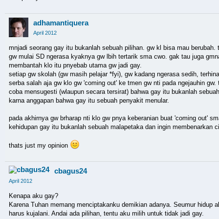
adhamantiquera
April 2012
mnjadi seorang gay itu bukanlah sebuah pilihan. gw kl bisa mau berubah. 
gw mulai SD ngerasa kyaknya gw lbih tertarik sma cwo. gak tau juga gmna 
membantah klo itu pnyebab utama gw jadi gay.
setiap gw skolah (gw masih pelajar *fyi), gw kadang ngerasa sedih, terh
serba salah aja gw klo gw 'coming out' ke tmen gw nti pada ngejauhin gw. t
coba mensugesti (wlaupun secara tersirat) bahwa gay itu bukanlah sebuah p
karna anggapan bahwa gay itu sebuah penyakit menular.
pada akhirnya gw brharap nti klo gw pnya keberanian buat 'coming out
kehidupan gay itu bukanlah sebuah malapetaka dan ingin membenarkan ci
thats just my opinion
cbagus24
April 2012
Kenapa aku gay?
Karena Tuhan memang menciptakanku demikian adanya. Seumur hidup aku be
harus kujalani. Andai ada pilihan, tentu aku milih untuk tidak jadi gay.