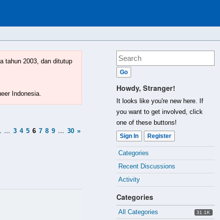
a tahun 2003, dan ditutup
Howdy, Stranger!
ueer Indonesia.
It looks like you're new here. If
you want to get involved, click
one of these buttons!
1
…
3
4
5
6
7
8
9
…
30
»
Sign In
Register
Quick
Categories
Links
Recent Discussions
Activity
Categories
All Categories
31.1K