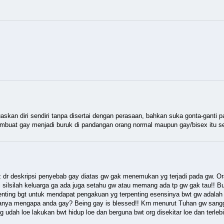
an diri sendiri tanpa disertai dengan perasaan, bahkan suka gonta-ganti 
embuat gay menjadi buruk di pandangan orang normal maupun gay/bisex itu se
oz dr deskripsi penyebab gay diatas gw gak menemukan yg terjadi pada gw. Or
 silsilah keluarga ga ada juga setahu gw atau memang ada tp gw gak tau!! But
enting bgt untuk mendapat pengakuan yg terpenting esensinya bwt gw adalah
itanya mengapa anda gay? Being gay is blessed!! Krn menurut Tuhan gw sang
 udah loe lakukan bwt hidup loe dan berguna bwt org disekitar loe dan terleb