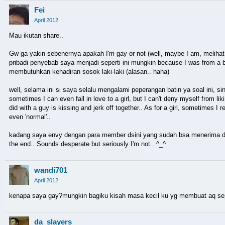
Fei
April 2012
Mau ikutan share..
Gw ga yakin sebenernya apakah I'm gay or not (well, maybe I am, melihat
pribadi penyebab saya menjadi seperti ini mungkin because I was from 
membutuhkan kehadiran sosok laki-laki (alasan.. haha)
well, selama ini si saya selalu mengalami peperangan batin ya soal ini, si
sometimes I can even fall in love to a girl, but I can't deny myself from 
did with a guy is kissing and jerk off together.. As for a girl, sometimes I r
even 'normal'..
kadang saya envy dengan para member dsini yang sudah bsa menerima diri sen
the end.. Sounds desperate but seriously I'm not.. ^_^
wandi701
April 2012
kenapa saya gay?mungkin bagiku kisah masa kecil ku yg membuat aq sepert
da_slayers