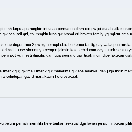
tpi ntah knpa apa mngkin ini udah permanen dlam diri gw jdi susah utk merub
gw bsa jadi gni, tpi mngkin krna gw brasal dri broken family yg ngikut sma 
ina setiap dnger tmen2 gw yg homophobic berkomentar ttg gay walaupun mreka 
pi dibali itu gw sbenarnya pengen jelasin kalo kehidupan gay itu tdk sehina y
enyakit yg mesti dijauhi, dan juga seorang gay tidak ingin diperlakukan diskr
' sma tmen2 gw, gw mau tmen2 gw menerima gw apa adanya, dan juga ingin m
tra kehidupan gay dimara kaum heterosexual.
lum pernah memiliki ketertarikan seksual dgn lawan jenis. Ini bukan pilih