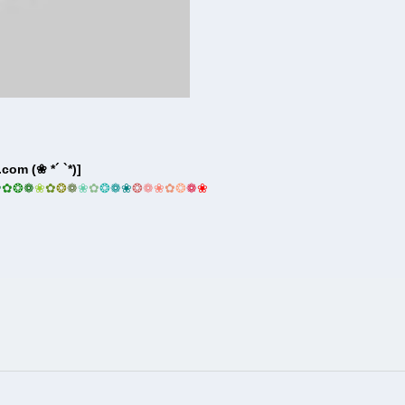
om (❀ *´ `*)]
❀
✿
❂
❁
❀
✿
❂
❁
❀
✿
❂
❁
❀
❂
❁
❀
✿
❂
❁
❀