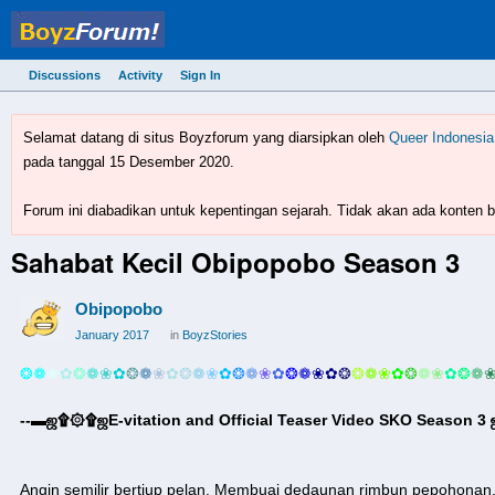
Discussions
Activity
Sign In
BoyzForum! - forum gay 
Selamat datang di situs Boyzforum yang diarsipkan oleh
Queer Indonesia
pada tanggal 15 Desember 2020.
Forum ini diabadikan untuk kepentingan sejarah. Tidak akan ada konten ba
Sahabat Kecil Obipopobo Season 3
Obipopobo
January 2017
in
BoyzStories
❂
❁
❀
✿
❂
❁
❀
✿
❂
❁
❀
✿
❂
❁
❀
✿
❂
❁
❀
✿
❂
❁
❀
✿
❂
❂
❁
❀
✿
❂
❁
❀
✿
❂
❁
--▬ஜ۩۞۩ஜE-vitation and Official Teaser Video SKO Season 
Angin semilir bertiup pelan. Membuai dedaunan rimbun pepohonan.