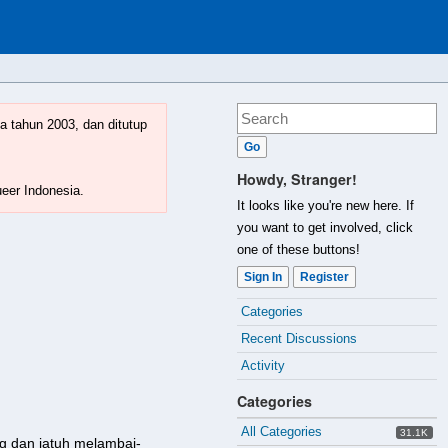
a tahun 2003, dan ditutup
Howdy, Stranger!
ueer Indonesia.
It looks like you're new here. If
you want to get involved, click
one of these buttons!
Sign In
Register
Quick
Categories
Links
Recent Discussions
Activity
Categories
All Categories
31.1K
g dan jatuh melambai-