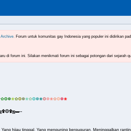
Indonesia
www.boyzforum.com
 Archive
. Forum untuk komunitas gay Indonesia yang populer ini didirikan pad
ru di forum ini. Silakan menikmati forum ini sebagai potongan dari sejarah q
❀
✿
❂
❁
❀
✿
❂
❁
❀
✿
❂
❁
❀
❂
❁
❀
✿
❂
❁
❀
3 ஜ۩۞۩ஜ▬--
 Yang hijau tinggal. Yang menguning berguguran. Meninggalkan rantin