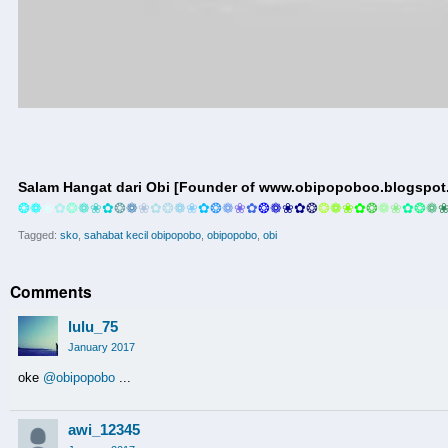
Salam Hangat dari Obi [Founder of www.obipopoboo.blogspot.c
❂
❁
❀
✿
❂
❁
❀
✿
❂
❁
❀
✿
❂
❁
❀
✿
❂
❁
❀
✿
❂
❁
❀
✿
❂
❂
❁
❀
✿
❂
❁
❀
✿
❂
❁
Tagged:
sko
sahabat kecil obipopobo
obipopobo
obi
Comments
lulu_75
January 2017
oke
@obipopobo
...
awi_12345