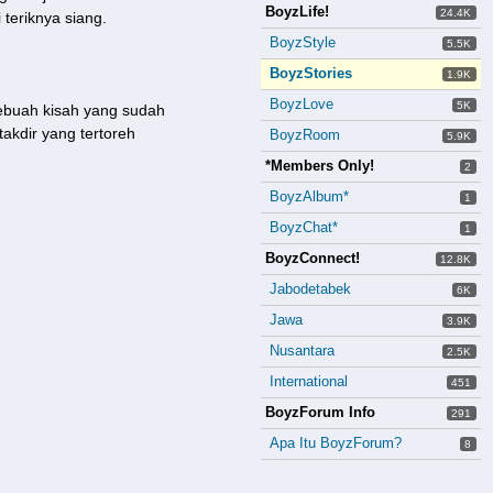
BoyzLife!
24.4K
 teriknya siang.
BoyzStyle
5.5K
BoyzStories
1.9K
BoyzLove
5K
ebuah kisah yang sudah
akdir yang tertoreh
BoyzRoom
5.9K
*Members Only!
2
BoyzAlbum*
1
BoyzChat*
1
BoyzConnect!
12.8K
Jabodetabek
6K
Jawa
3.9K
Nusantara
2.5K
International
451
BoyzForum Info
291
Apa Itu BoyzForum?
8