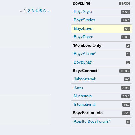
BoyzLife!
24.4K
«
1
2
3
4
5
6
»
BoyzStyle
5.5K
BoyzStories
1.9K
BoyzLove
5K
BoyzRoom
5.9K
*Members Only!
2
BoyzAlbum*
1
BoyzChat*
1
BoyzConnect!
12.8K
Jabodetabek
6K
Jawa
3.9K
Nusantara
2.5K
International
451
BoyzForum Info
291
Apa Itu BoyzForum?
8