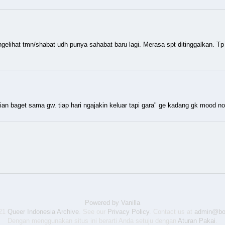
gelihat tmn/shabat udh punya sahabat baru lagi. Merasa spt ditinggalkan. Tp
ian baget sama gw. tiap hari ngajakin keluar tapi gara" ge kadang gk mood n
Powered by Vanilla
021
Queer Indonesia Archive
. See our
Privacy Policy
. Contact us at
admin@bo
Dengan menggunakan situs ini berarti Anda setuju dengan
Aturan Pakai
.