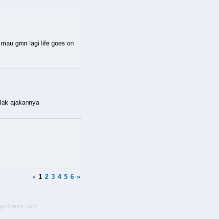
 mau gmn lagi life goes on
olak ajakannya
«
1
2
3
4
5
6
»
yzforum.com