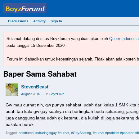
Discussions
Activity
Sign In
BoyzForum! - forum gay 
Selamat datang di situs Boyzforum yang diarsipkan oleh
Queer Indonesia
pada tanggal 15 Desember 2020.
Forum ini diabadikan untuk kepentingan sejarah. Tidak akan ada konten ba
Baper Sama Sahabat
StevenBeast
August 2016
in
BoyzLove
Gw mau curhat nih, gw punya sahabat, udah dari kelas 1 SMK kita b
udah tau kalo gw gay soalnya dia bertingkah beda sekarang, jarang
juga canggung lama udah gk ketemu, dia kuliah di jogja sekarang da
bakalan buruk
Tagged:
bestfriend
#sharing #gay #curhat
#GaySharing
#curhat #problem #pacaran #fi