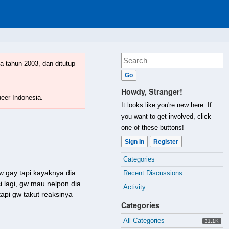
a tahun 2003, dan ditutup
Howdy, Stranger!
ueer Indonesia.
It looks like you're new here. If
you want to get involved, click
one of these buttons!
Sign In
Register
Quick
Categories
Links
w gay tapi kayaknya dia
Recent Discussions
i lagi, gw mau nelpon dia
Activity
api gw takut reaksinya
Categories
All Categories
31.1K