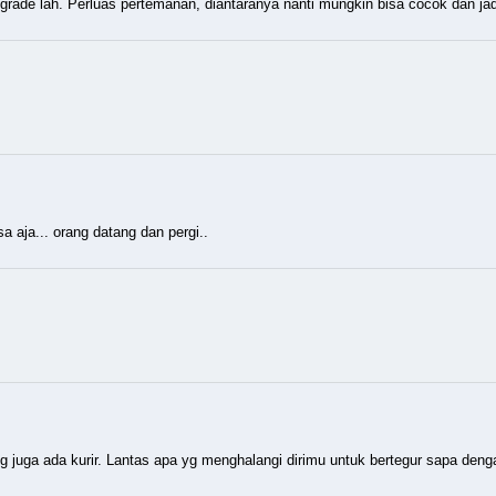
rade lah. Perluas pertemanan, diantaranya nanti mungkin bisa cocok dan jad
a aja... orang datang dan pergi..
g juga ada kurir. Lantas apa yg menghalangi dirimu untuk bertegur sapa de