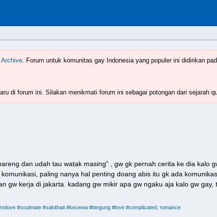
Indonesia
www.boyzforum.com
 Archive
. Forum untuk komunitas gay Indonesia yang populer ini didirikan pad
ru di forum ini. Silakan menikmati forum ini sebagai potongan dari sejarah q
areng dan udah tau watak masing" , gw gk pernah cerita ke dia kalo g
 komunikasi, paling nanya hal penting doang abis itu gk ada komunikas
n gw kerja di jakarta. kadang gw mikir apa gw ngaku aja kalo gw gay, t
rstlove #soulmate #sakithati #kecewa #bingung #love #complicated
romance