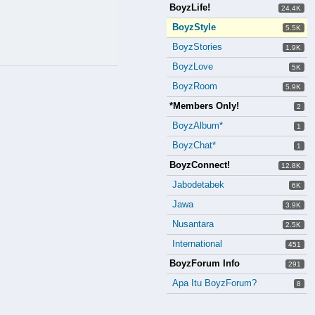
BoyzLife!
24.4K
BoyzStyle
5.5K
BoyzStories
1.9K
BoyzLove
5K
BoyzRoom
5.9K
*Members Only!
2
BoyzAlbum*
1
BoyzChat*
1
BoyzConnect!
12.8K
Jabodetabek
6K
Jawa
3.9K
Nusantara
2.5K
International
451
BoyzForum Info
291
Apa Itu BoyzForum?
8