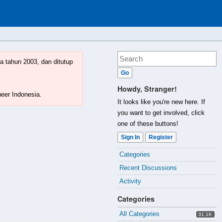
a tahun 2003, dan ditutup
Howdy, Stranger!
ueer Indonesia.
It looks like you're new here. If
you want to get involved, click
one of these buttons!
Sign In
Register
Quick
Categories
Links
Recent Discussions
Activity
Categories
All Categories
31.1K