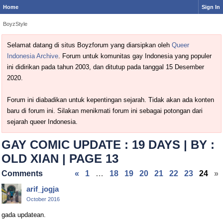
Home
Sign In
BoyzStyle
Selamat datang di situs Boyzforum yang diarsipkan oleh
Queer
Indonesia Archive
. Forum untuk komunitas gay Indonesia yang populer
ini didirikan pada tahun 2003, dan ditutup pada tanggal 15 Desember
2020.
Forum ini diabadikan untuk kepentingan sejarah. Tidak akan ada konten
baru di forum ini. Silakan menikmati forum ini sebagai potongan dari
sejarah queer Indonesia.
GAY COMIC UPDATE : 19 DAYS | BY :
OLD XIAN | PAGE 13
Comments
«
1
…
18
19
20
21
22
23
24
»
arif_jogja
October 2016
gada updatean.